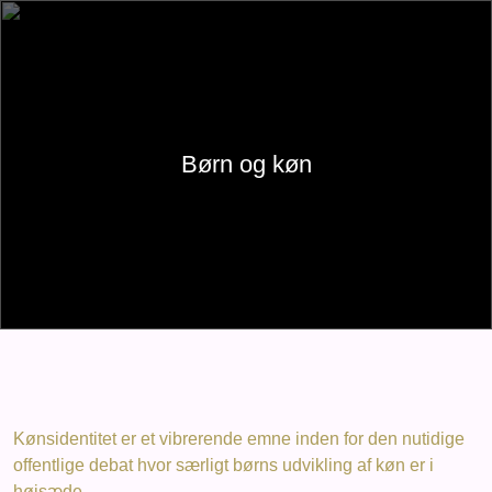
Skip
to
content
Børn og køn
Kønsidentitet er et vibrerende emne inden for den nutidige
offentlige debat hvor særligt børns udvikling af køn er i
højsæde.